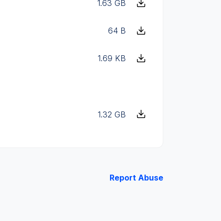
1.63 GB
64 B
1.69 KB
1.32 GB
Report Abuse