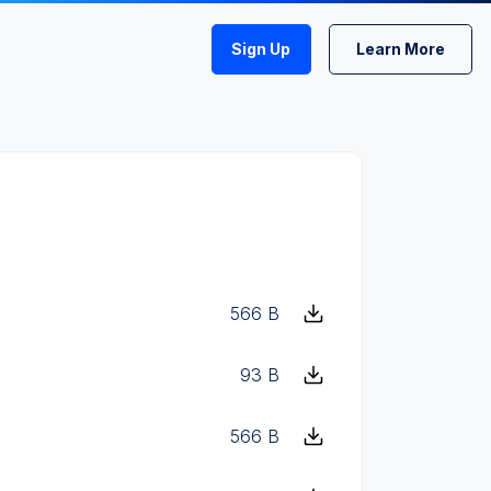
Sign Up
Learn More
566 B
93 B
566 B