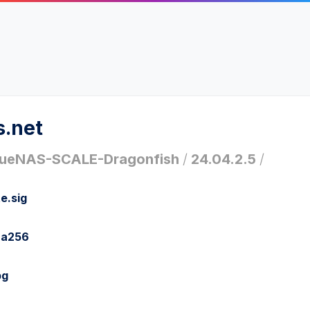
s.net
rueNAS-SCALE-Dragonfish
/
24.04.2.5
/
e.sig
ha256
pg