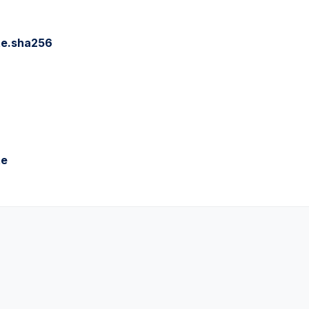
te.sha256
te