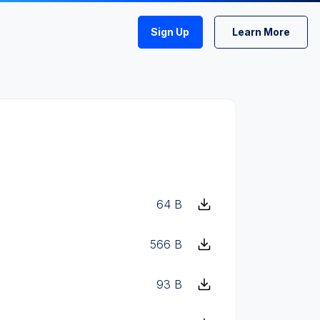
Sign Up
Learn More
64 B
566 B
93 B