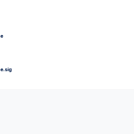
te
e.sig