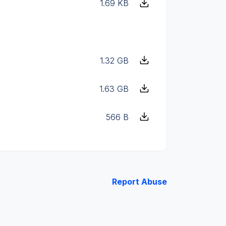
1.69 KB
1.32 GB
1.63 GB
566 B
Report Abuse