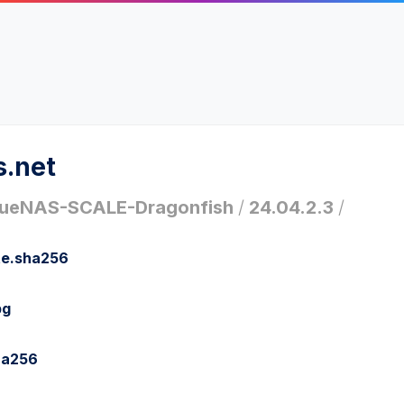
s.net
rueNAS-SCALE-Dragonfish
/
24.04.2.3
/
te.sha256
pg
ha256